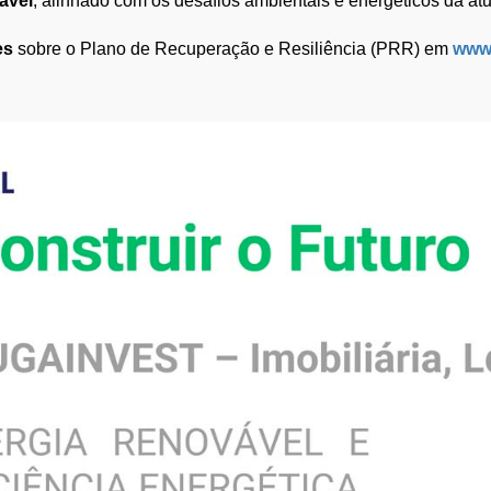
ável
, alinhado com os desafios ambientais e energéticos da at
es
sobre o Plano de Recuperação e Resiliência (PRR) em
www.