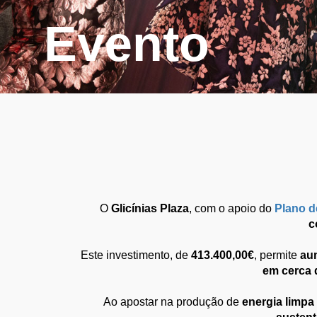
Evento
O
Glicínias Plaza
, com o apoio do
Plano d
c
Este investimento, de
413.400,00€
, permite
aum
em cerca 
Ao apostar na produção de
energia limpa