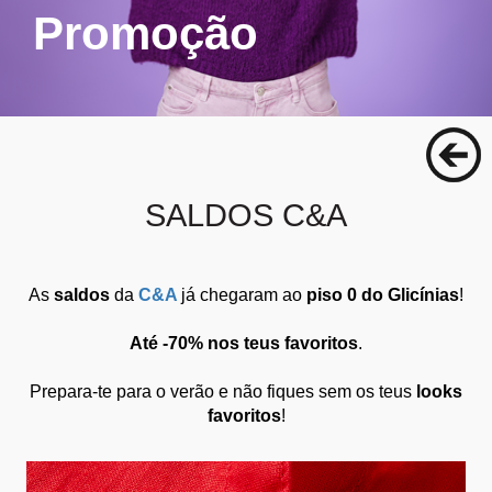
Promoção
SALDOS C&A
As
saldos
da
C&A
já chegaram ao
piso 0 do Glicínias
!
Até -70% nos teus favoritos
.
Prepara-te para o verão e não fiques sem os teus
looks
favoritos
!